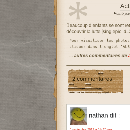
*
Act
Posté pa
Beaucoup d’enfants se sont retr
découvrir la lutte.[singlepic i
Pour visualiser les photos
cliquer dans l’onglet ‘ALB
... autres commentaires de
2 commentaires
nathan
dit :
6 septembre 2012 à 6 h 26 min