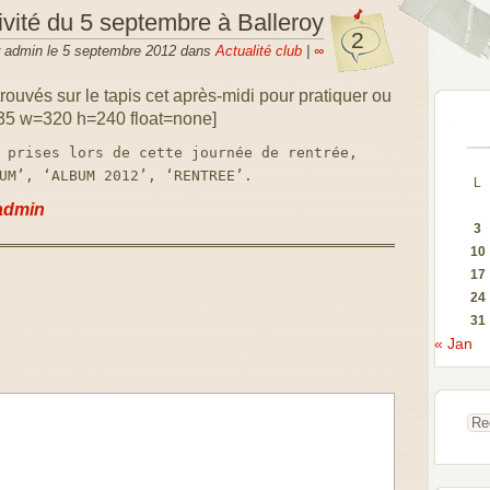
ivité du 5 septembre à Balleroy
2
r admin le 5 septembre 2012 dans
Actualité club
|
∞
ouvés sur le tapis cet après-midi pour pratiquer ou
d=35 w=320 h=240 float=none]
 prises lors de cette journée de rentrée,
UM’, ‘ALBUM 2012’, ‘RENTREE’.
L
admin
3
10
17
24
31
« Jan