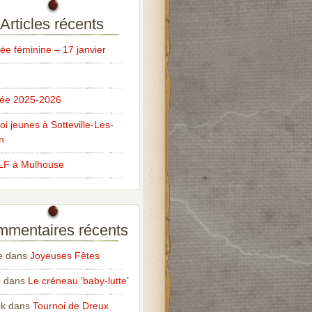
Articles récents
ée féminine – 17 janvier
ée 2025-2026
oi jeunes à Sotteville-Les-
n
LF à Mulhouse
mentaires récents
e
dans
Joyeuses Fêtes
e
dans
Le créneau ‘baby-lutte’
ck
dans
Tournoi de Dreux