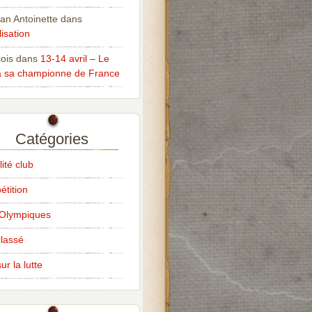
an Antoinette
dans
isation
ois
dans
13-14 avril – Le
 sa championne de France
Catégories
ité club
tition
Olympiques
lassé
ur la lutte