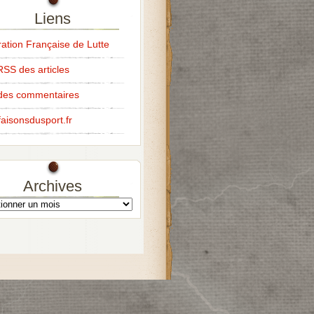
Liens
ation Française de Lutte
RSS des articles
des commentaires
aisonsdusport.fr
Archives
s