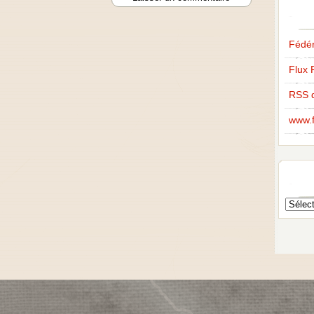
Fédér
Flux 
RSS 
www.f
Archive