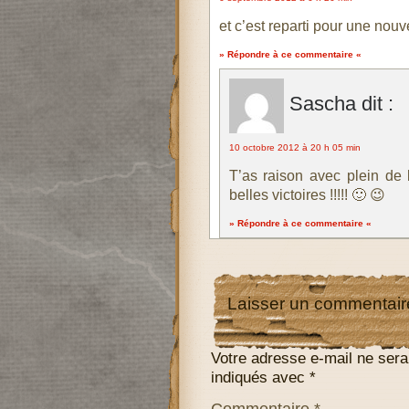
et c’est reparti pour une nou
» Répondre à ce commentaire «
Sascha
dit :
10 octobre 2012 à 20 h 05 min
T’as raison avec plein de
belles victoires !!!!! 🙂 😉
» Répondre à ce commentaire «
Laisser un commentair
Votre adresse e-mail ne sera
indiqués avec
*