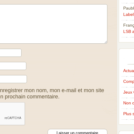
Paubl
Labell
Franç
LSB a
Actual
Compé
nregistrer mon nom, mon e-mail et mon site
Jeux 
on prochain commentaire.
Non c
Plus s