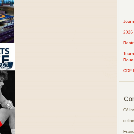
Journ
2026
Rentr
Tourn
Roue
CDF 
Com
Célin
celin
Fran