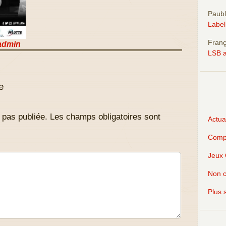
Paubl
Labell
Franç
admin
LSB a
e
 pas publiée.
Les champs obligatoires sont
Actual
Compé
Jeux 
Non c
Plus s