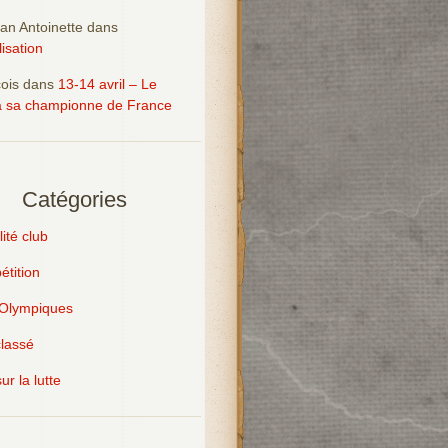
an Antoinette
dans
isation
ois
dans
13-14 avril – Le
 sa championne de France
Catégories
ité club
tition
Olympiques
lassé
ur la lutte