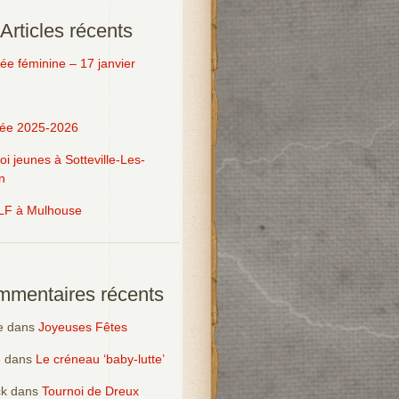
Articles récents
ée féminine – 17 janvier
ée 2025-2026
oi jeunes à Sotteville-Les-
n
LF à Mulhouse
mentaires récents
e
dans
Joyeuses Fêtes
e
dans
Le créneau ‘baby-lutte’
ck
dans
Tournoi de Dreux