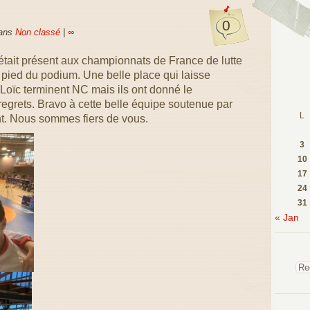
0
dans
Non classé
|
∞
 était présent aux championnats de France de lutte
 pied du podium. Une belle place qui laisse
oïc terminent NC mais ils ont donné le
grets. Bravo à cette belle équipe soutenue par
L
nt. Nous sommes fiers de vous.
3
10
17
24
31
« Jan