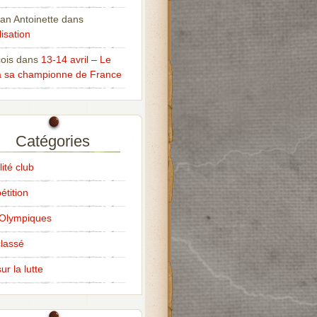
an Antoinette
dans
isation
ois
dans
13-14 avril – Le
 sa championne de France
Catégories
ité club
tition
Olympiques
lassé
ur la lutte