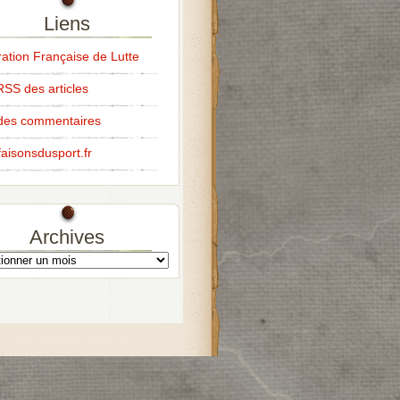
Liens
ation Française de Lutte
RSS des articles
des commentaires
aisonsdusport.fr
Archives
s