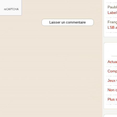
Paubl
Labell
Franç
LSB a
Actual
Compé
Jeux 
Non c
Plus s