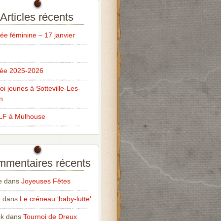
Articles récents
ée féminine – 17 janvier
ée 2025-2026
oi jeunes à Sotteville-Les-
n
LF à Mulhouse
mentaires récents
e
dans
Joyeuses Fêtes
e
dans
Le créneau ‘baby-lutte’
ck
dans
Tournoi de Dreux