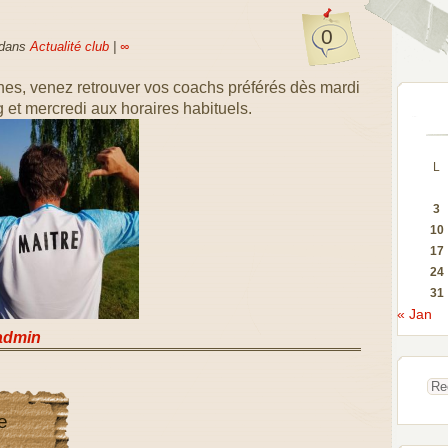
0
 dans
Actualité club
|
∞
es, venez retrouver vos coachs préférés dès mardi
g et mercredi aux horaires habituels.
L
3
10
17
24
31
« Jan
admin
e