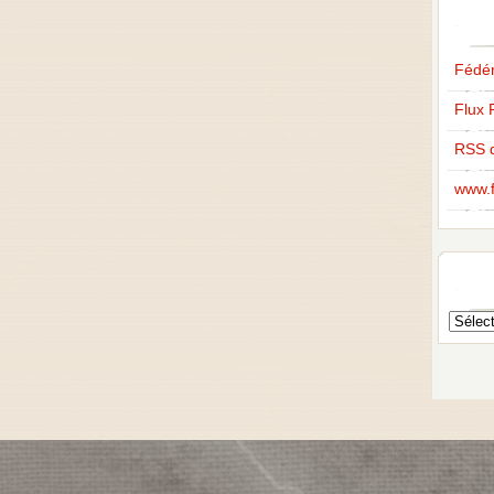
Fédér
Flux 
RSS 
www.f
Archive