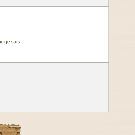
i je sais
e