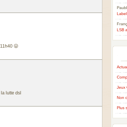
Paubl
Labell
Franç
LSB a
a 11h40 😛
Actual
Compé
Jeux 
la lutte dsl
Non c
Plus s