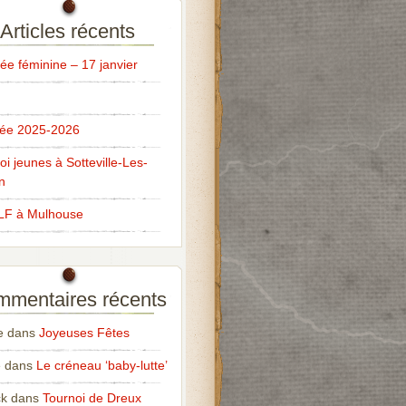
Articles récents
ée féminine – 17 janvier
ée 2025-2026
oi jeunes à Sotteville-Les-
n
LF à Mulhouse
mentaires récents
e
dans
Joyeuses Fêtes
e
dans
Le créneau ‘baby-lutte’
ck
dans
Tournoi de Dreux