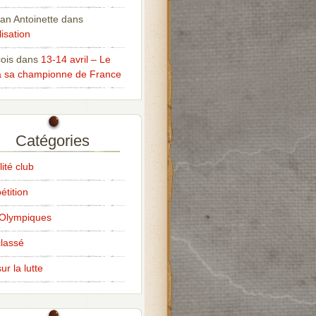
an Antoinette
dans
isation
ois
dans
13-14 avril – Le
 sa championne de France
Catégories
ité club
tition
Olympiques
lassé
ur la lutte