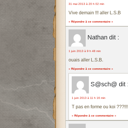
31 mai 2013 à 20 h 02 min
Vive demain !!! aller L.S.B
» Répondre à ce commentaire «
Nathan
dit :
1 juin 2013 à 9 h 48 min
ouais aller L.S.B.
» Répondre à ce commentaire «
S@sch@
dit 
1 juin 2013 à 11 h 16 min
T pas en forme ou koi ???!!!
» Répondre à ce commentaire «