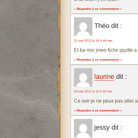
» Répondre à ce commentaire «
Théo
dit :
21 mai 2013 à 18 h 44 min
Et ba moi jmen fiche jquitte 
» Répondre à ce commentaire «
laurine
dit :
24 mai 2013 à 11 h 00 min
Ce soir je ne peux pas aller a 
» Répondre à ce commentaire «
jessy
dit :