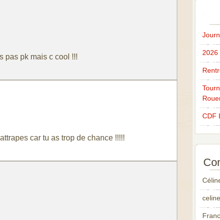
Journ
2026
s pas pk mais c cool !!!
Rentr
Tourn
Roue
CDF 
attrapes car tu as trop de chance !!!!!
Com
Célin
celin
Fran