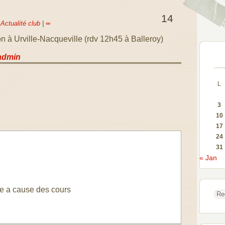
14
s
Actualité club
|
∞
n à Urville-Nacqueville (rdv 12h45 à Balleroy)
admin
L
3
10
17
24
31
« Jan
tte a cause des cours