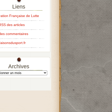
Liens
ation Française de Lutte
RSS des articles
des commentaires
aisonsdusport.fr
Archives
s