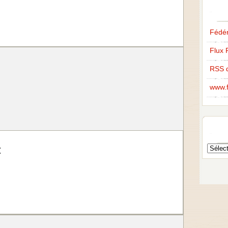
Fédér
Flux 
RSS 
www.f
Archive
: