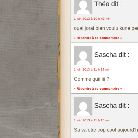
Théo
dit :
1 juin 2013 à 10 h 43 min
ouai jorai bien voulu kune pe
» Répondre à ce commentaire «
Sascha
dit :
1 juin 2013 à 11 h 12 min
Comme quiiiiii ?
» Répondre à ce commentaire «
Sascha
dit :
1 juin 2013 à 11 h 15 min
Sa va etre trop cool aujourd’h