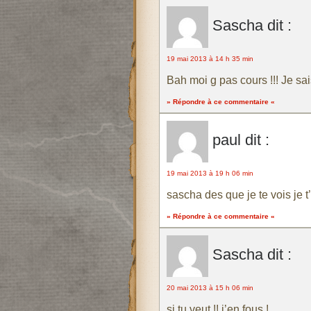
Sascha
dit :
19 mai 2013 à 14 h 35 min
Bah moi g pas cours !!! Je sai
» Répondre à ce commentaire «
paul
dit :
19 mai 2013 à 19 h 06 min
sascha des que je te vois je t’
» Répondre à ce commentaire «
Sascha
dit :
20 mai 2013 à 15 h 06 min
si tu veut !! j’en fous !