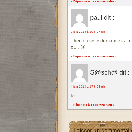
» Répondre à ce commentaire «
paul
dit :
3 juin 2013 à 19 h 07 min
Théo on se le demande car mo
e…. 😀
» Répondre à ce commentaire «
S@sch@
dit :
4 juin 2013 à 17 h 23 min
lol
» Répondre à ce commentaire «
Laisser un commentair